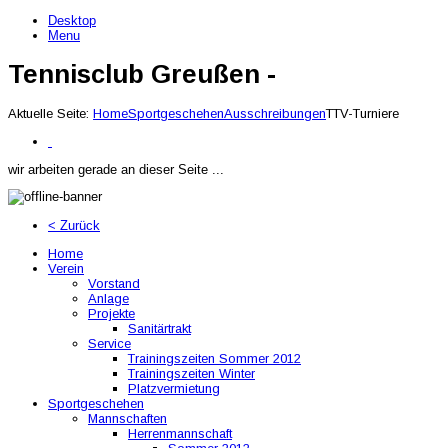
Desktop
Menu
Tennisclub Greußen -
Aktuelle Seite:
Home
Sportgeschehen
Ausschreibungen
TTV-Turniere
wir arbeiten gerade an dieser Seite ...
< Zurück
Home
Verein
Vorstand
Anlage
Projekte
Sanitärtrakt
Service
Trainingszeiten Sommer 2012
Trainingszeiten Winter
Platzvermietung
Sportgeschehen
Mannschaften
Herrenmannschaft